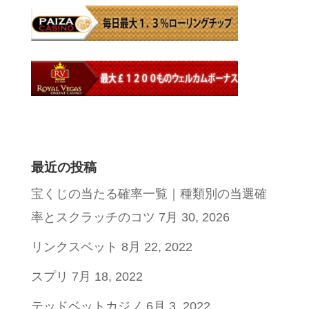
最近の投稿
宝くじの当たる確率一覧｜種類別の当選確
率とスクラッチのコツ
7月 30, 2026
リンクスベット
8月 22, 2022
スプリ
7月 18, 2022
テッドベットカジノ
6月 3, 2022