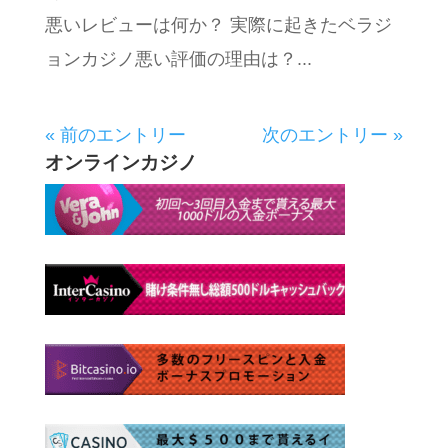
悪いレビューは何か？ 実際に起きたベラジ
ョンカジノ悪い評価の理由は？...
« 前のエントリー
次のエントリー »
オンラインカジノ