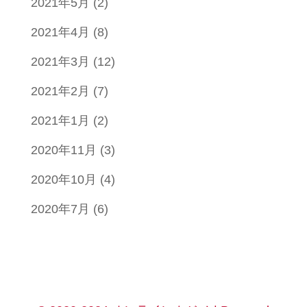
2021年5月
(2)
2021年4月
(8)
2021年3月
(12)
2021年2月
(7)
2021年1月
(2)
2020年11月
(3)
2020年10月
(4)
2020年7月
(6)