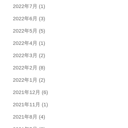
2022年7月
(1)
2022年6月
(3)
2022年5月
(5)
2022年4月
(1)
2022年3月
(2)
2022年2月
(8)
2022年1月
(2)
2021年12月
(6)
2021年11月
(1)
2021年8月
(4)