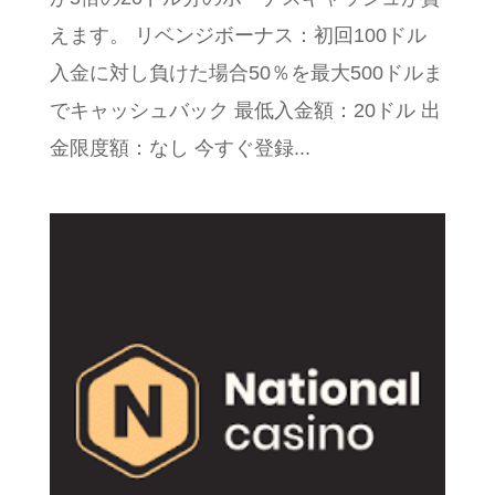
えます。 リベンジボーナス：初回100ドル
入金に対し負けた場合50％を最大500ドルま
でキャッシュバック 最低入金額：20ドル 出
金限度額：なし 今すぐ登録...