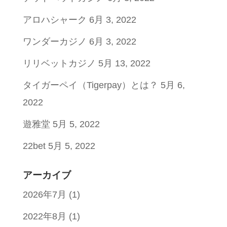
アロハシャーク
6月 3, 2022
ワンダーカジノ
6月 3, 2022
リリベットカジノ
5月 13, 2022
タイガーペイ（Tigerpay）とは？
5月 6,
2022
遊雅堂
5月 5, 2022
22bet
5月 5, 2022
アーカイブ
2026年7月
(1)
2022年8月
(1)