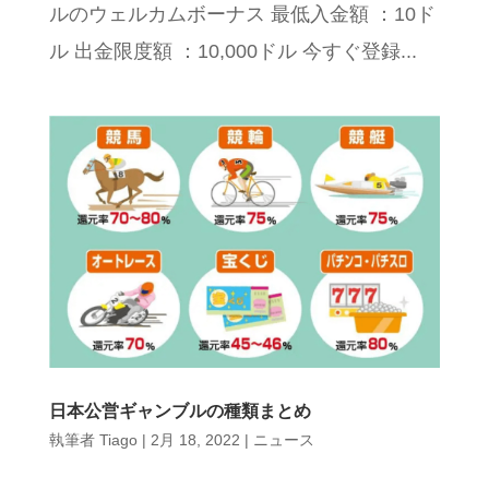
ルのウェルカムボーナス 最低入金額 ：10ド
ル 出金限度額 ：10,000ドル 今すぐ登録...
日本公営ギャンブルの種類まとめ
執筆者
Tiago
|
2月 18, 2022
|
ニュース