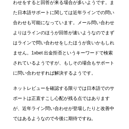
わせをすると回答が来る場合が多いようです。ま
た日本語サポートに関しては近年ラインでの問い
合わせも可能になっています。メール問い合わせ
よりはラインのほうが回答が速いようなのでまず
はラインで問い合わせをしたほうが良いかもしれ
ません。1xbet 出金拒否というキーワードで検索
されているようですが、もしその場合もサポート
に問い合わせすれば解決するようです。
ネットレビューを確認する限りでは日本語でのサ
ポートは正直すこし心配が残る点ではあります
が、近年ライン問い合わせが登場したりと改善中
ではあるようなので今後に期待ですね。