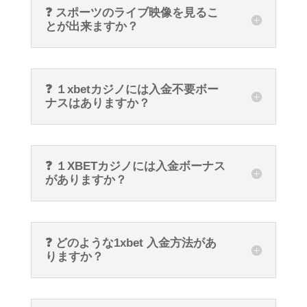
❓ スポーツのライブ映像を見るこ
とが出来ますか？
❓ １xbetカジノには入金不要ボー
ナスはありますか？
❓ １XBETカジノには入金ボーナス
がありますか？
❓ どのような1xbet 入金方法があ
りますか？