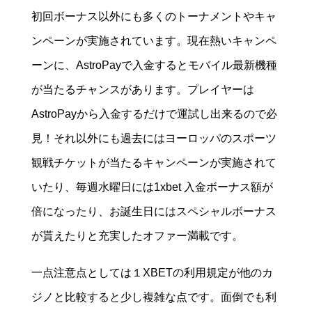
初回ボーナス以外にも多くのトーナメントやキャ
ンペーンが実施されています。現在熱いキャンペ
ーンに、AstroPayで入金するとモバイル最新機種
が当たるチャンスがあります。プレイヤーは
AstroPayから入金するだけで運試し出来るので必
見！それ以外にも過去にはヨーロッパのスポーツ
観戦チケットが当たるキャンペーンが実施されて
いたり、毎週水曜日には1xbet 入金ボーナス額が
倍になったり、お誕生日にはスペシャルボーナス
が貰えたりと充実したオファー満載です。
一点注意点としては１XBETの利用規定が他のカ
ジノと比較すると少し複雑な点です。面倒でも利