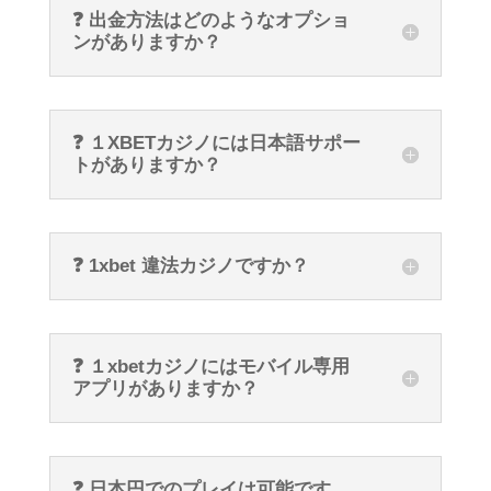
❓ 出金方法はどのようなオプショ
ンがありますか？
❓ １XBETカジノには日本語サポー
トがありますか？
❓ 1xbet 違法カジノですか？
❓ １xbetカジノにはモバイル専用
アプリがありますか？
❓ 日本円でのプレイは可能です