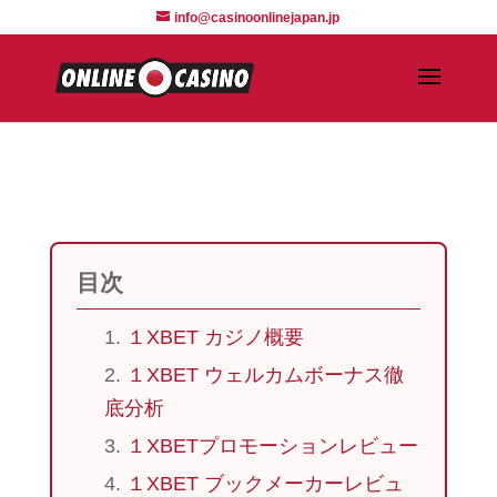
info@casinoonlinejapan.jp
目次
１XBET カジノ概要
１XBET ウェルカムボーナス徹
底分析
１XBETプロモーションレビュー
１XBET ブックメーカーレビュ