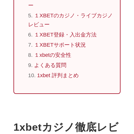
ー
１XBETのカジノ・ライブカジノ
レビュー
１XBET登録・入出金方法
１XBETサポート状況
１xbetの安全性
よくある質問
1xbet 評判まとめ
1xbetカジノ徹底レビ