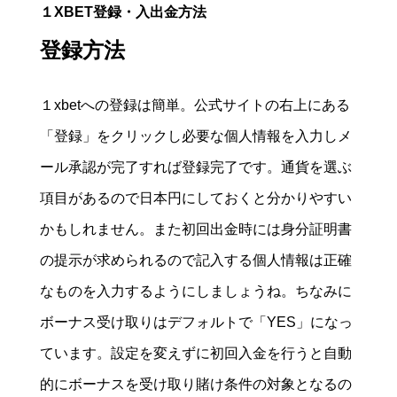
１XBET登録・入出金方法
登録方法
１xbetへの登録は簡単。公式サイトの右上にある
「登録」をクリックし必要な個人情報を入力しメ
ール承認が完了すれば登録完了です。通貨を選ぶ
項目があるので日本円にしておくと分かりやすい
かもしれません。また初回出金時には身分証明書
の提示が求められるので記入する個人情報は正確
なものを入力するようにしましょうね。ちなみに
ボーナス受け取りはデフォルトで「YES」になっ
ています。設定を変えずに初回入金を行うと自動
的にボーナスを受け取り賭け条件の対象となるの