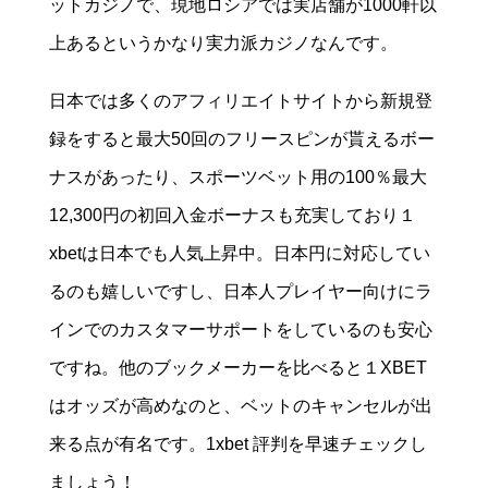
ットカジノで、現地ロシアでは実店舗が1000軒以
上あるというかなり実力派カジノなんです。
日本では多くのアフィリエイトサイトから新規登
録をすると最大50回のフリースピンが貰えるボー
ナスがあったり、スポーツベット用の100％最大
12,300円の初回入金ボーナスも充実しており１
xbetは日本でも人気上昇中。日本円に対応してい
るのも嬉しいですし、日本人プレイヤー向けにラ
インでのカスタマーサポートをしているのも安心
ですね。他のブックメーカーを比べると１XBET
はオッズが高めなのと、ベットのキャンセルが出
来る点が有名です。1xbet 評判を早速チェックし
ましょう！