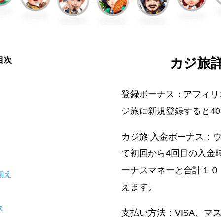
目次
カジ旅
登録ボーナス：アフィリ
ジ旅に新規登録すると4
カジ旅 入金ボーナス：
て初回から4回目の入金
ーナスマネーと合計１０
揃え
えます。
ス
支払い方法：VISA、マ