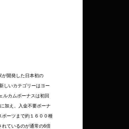
時間の１５時から翌朝５
トで問い合わせ可能、そ
問い合わせ。
ぐ登録
家が開発した日本初の
た新しいカテゴリーはヨー
ウェルカムボーナスは初回
ンに加え、入金不要ボーナ
スポーツまで約１６００種
されているのが通常の6倍