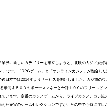
日本語サポート：
日本
時まではライブチャッ
れ以外の時間はメールで
今す
ノ業界に新しいカテゴリーを確立しようと、北欧のカジノ愛好
ジノ」です。「RPGゲーム」と「オンラインカジノ」が融合し
の後日本では2014年よりサービスを開始しました。カジ旅の
える最高＄５００のボーナスマネーと合計１００のフリースピ
れています。定番のカジノゲームから、ライブカジノ、カジ旅
揃えた充実のゲームセレクションですが、その中でも特に注目